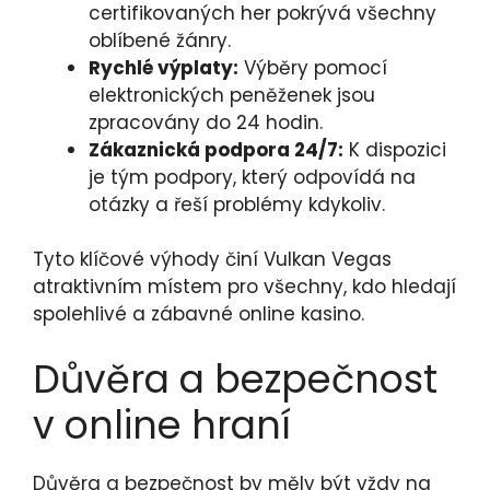
certifikovaných her pokrývá všechny
oblíbené žánry.
Rychlé výplaty:
Výběry pomocí
elektronických peněženek jsou
zpracovány do 24 hodin.
Zákaznická podpora 24/7:
K dispozici
je tým podpory, který odpovídá na
otázky a řeší problémy kdykoliv.
Tyto klíčové výhody činí Vulkan Vegas
atraktivním místem pro všechny, kdo hledají
spolehlivé a zábavné online kasino.
Důvěra a bezpečnost
v online hraní
Důvěra a bezpečnost by měly být vždy na