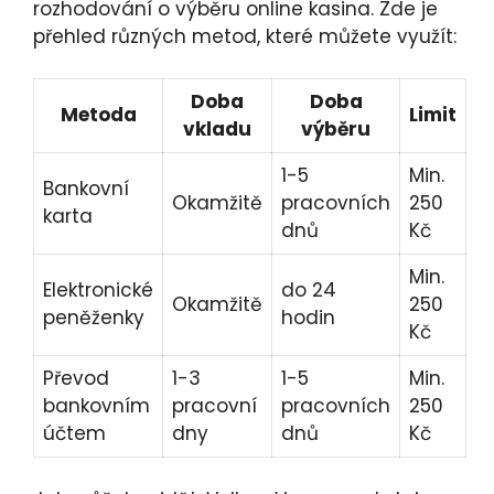
rozhodování o výběru online kasina. Zde je
přehled různých metod, které můžete využít:
Doba
Doba
Metoda
Limit
vkladu
výběru
1-5
Min.
Bankovní
Okamžitě
pracovních
250
karta
dnů
Kč
Min.
Elektronické
do 24
Okamžitě
250
peněženky
hodin
Kč
Převod
1-3
1-5
Min.
bankovním
pracovní
pracovních
250
účtem
dny
dnů
Kč