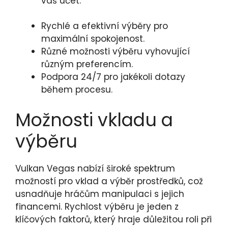
váš účet.
Rychlé a efektivní výběry pro
maximální spokojenost.
Různé možnosti výběru vyhovující
různým preferencím.
Podpora 24/7 pro jakékoli dotazy
během procesu.
Možnosti vkladu a
výběru
Vulkan Vegas nabízí široké spektrum
možností pro vklad a výběr prostředků, což
usnadňuje hráčům manipulaci s jejich
financemi. Rychlost výběru je jeden z
klíčových faktorů, který hraje důležitou roli při