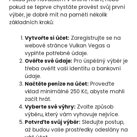
pokud se teprve chystáte provést svůj první
výběr, je dobré mít na paměti několik
základních kroků:
Vytvořte si účet:
Zaregistrujte se na
webové stránce Vulkan Vegas a
vyplňte potřebné údaje.
Ověřte své údaje:
Pro úspěšný výběr je
třeba ověřit vaši identitu a bankovní
údaje.
Načtěte peníze na účet:
Proveďte
vklad minimálně 250 Kč, abyste mohli
začít hrát.
Vyberte své výhry:
Zvolte způsob
výběru, který vám vyhovuje nejvíce.
Potvrďte svůj výběr:
Sledujte postup,
až budou vaše prostředky odeslány na