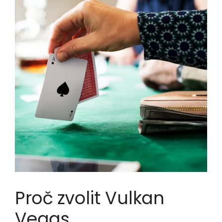
Proč zvolit Vulkan
Vegas