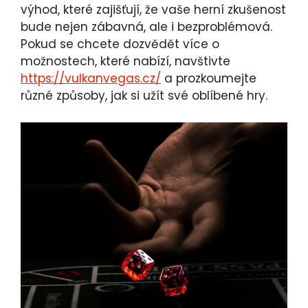
výhod, které zajišťují, že vaše herní zkušenost
bude nejen zábavná, ale i bezproblémová.
Pokud se chcete dozvědět více o
možnostech, které nabízí, navštivte
https://vulkanvegas.cz/
a prozkoumejte
různé způsoby, jak si užít své oblíbené hry.