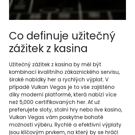
Co definuje užitečný
zážitek z kasina
Užitečný zážitek z kasina by měl být
kombinací kvalitního zákaznického servisu,
široké nabídky her a rychlých výplat. V
případě Vulkan Vegas je to vše zajištěno
díky moderní platformě, která nabízí více
než 5,000 certifikovaných her. Ať už
preferujete sloty, stolní hry nebo live kasino,
Vulkan Vegas vám poskytne bohaté
možnosti výběru. Rychlé a efektivní výplaty
jsou klíčovým prvkem, na který by se hráči