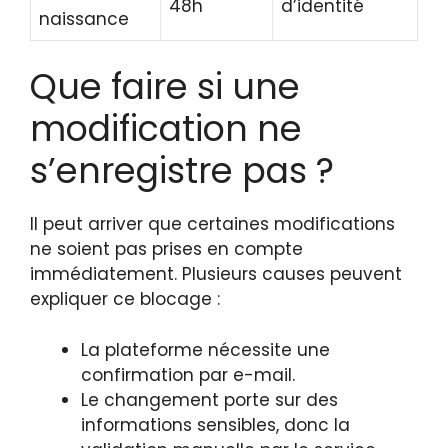
48h
d’identité
naissance
Que faire si une
modification ne
s’enregistre pas ?
Il peut arriver que certaines modifications
ne soient pas prises en compte
immédiatement. Plusieurs causes peuvent
expliquer ce blocage :
La plateforme nécessite une
confirmation par e-mail.
Le changement porte sur des
informations sensibles, donc la