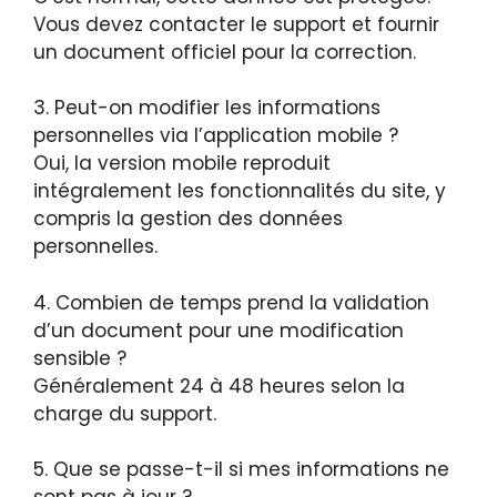
Vous devez contacter le support et fournir
un document officiel pour la correction.
3. Peut-on modifier les informations
personnelles via l’application mobile ?
Oui, la version mobile reproduit
intégralement les fonctionnalités du site, y
compris la gestion des données
personnelles.
4. Combien de temps prend la validation
d’un document pour une modification
sensible ?
Généralement 24 à 48 heures selon la
charge du support.
5. Que se passe-t-il si mes informations ne