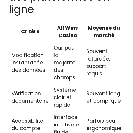
ligne
All Wins
Moyenne du
Critère
Casino
marché
Oui, pour
Souvent
Modification
la
retardée,
instantanée
majorité
support
des données
des
requis
champs
Système
Vérification
Souvent long
clair et
documentaire
et compliqué
rapide
Interface
Accessibilité
Parfois peu
intuitive et
du compte
ergonomique
fluide