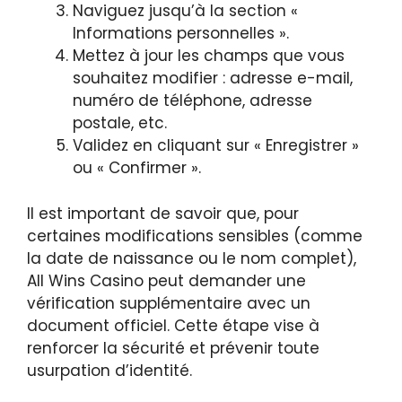
Naviguez jusqu’à la section «
Informations personnelles ».
Mettez à jour les champs que vous
souhaitez modifier : adresse e-mail,
numéro de téléphone, adresse
postale, etc.
Validez en cliquant sur « Enregistrer »
ou « Confirmer ».
Il est important de savoir que, pour
certaines modifications sensibles (comme
la date de naissance ou le nom complet),
All Wins Casino peut demander une
vérification supplémentaire avec un
document officiel. Cette étape vise à
renforcer la sécurité et prévenir toute
usurpation d’identité.