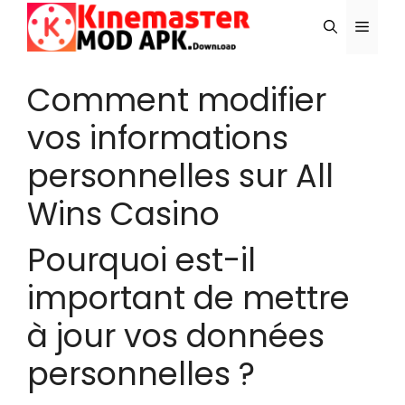
Skip
Menu
to
content
Comment modifier
vos informations
personnelles sur All
Wins Casino
Pourquoi est-il
important de mettre
à jour vos données
personnelles ?