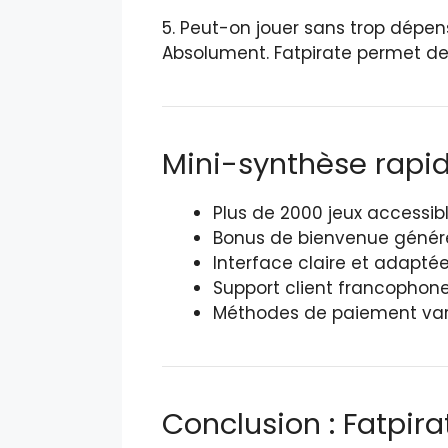
5. Peut-on jouer sans trop dépen
Absolument. Fatpirate permet de
Mini-synthèse rapid
Plus de 2000 jeux accessibl
Bonus de bienvenue génére
Interface claire et adapté
Support client francophone
Méthodes de paiement vari
Conclusion : Fatpira