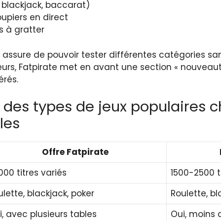
, blackjack, baccarat)
upiers en direct
s à gratter
 assure de pouvoir tester différentes catégories sa
leurs, Fatpirate met en avant une section « nouveauté
érés.
des types de jeux populaires ch
les
Offre Fatpirate
000 titres variés
1500-2500 t
lette, blackjack, poker
Roulette, b
i, avec plusieurs tables
Oui, moins 