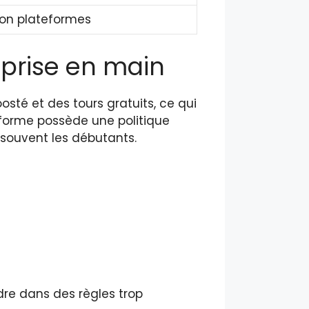
lon plateformes
 prise en main
té et des tours gratuits, ce qui
ateforme possède une politique
 souvent les débutants.
re dans des règles trop