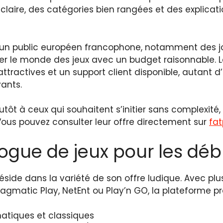
claire, des catégories bien rangées et des explicati
ité un public européen francophone, notamment des 
er le monde des jeux avec un budget raisonnable. 
ttractives et un support client disponible, autant d
ants.
utôt à ceux qui souhaitent s’initier sans complexité
 Vous pouvez consulter leur offre directement sur
fat
logue de jeux pour les déb
réside dans la variété de son offre ludique. Avec pl
gmatic Play, NetEnt ou Play’n GO, la plateforme pr
atiques et classiques