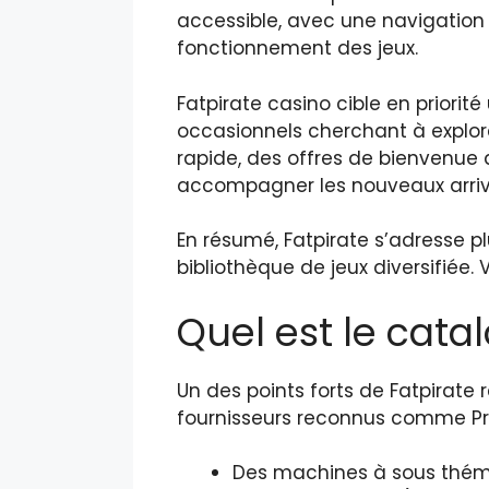
accessible, avec une navigation 
fonctionnement des jeux.
Fatpirate casino cible en prior
occasionnels cherchant à explor
rapide, des offres de bienvenue a
accompagner les nouveaux arriv
En résumé, Fatpirate s’adresse pl
bibliothèque de jeux diversifiée.
Quel est le cata
Un des points forts de Fatpirate 
fournisseurs reconnus comme Pra
Des machines à sous thém