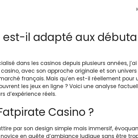
 est-il adapté aux débuta
cialisé dans les casinos depuis plusieurs années, j’
 casino, avec son approche originale et son univers
arché français. Mais qu’en est-il réellement pour u
uvrent les jeux en ligne ? Voici une analyse factue
rs d’expérience réels.
 Fatpirate Casino ?
 attire par son design simple mais immersif, évoquant
n novice en quête d’ambiance ludique sans être trop 