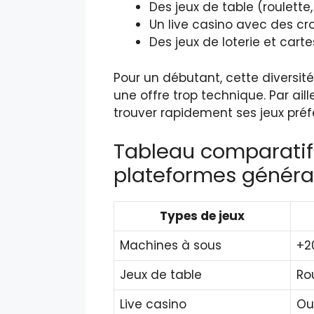
Des jeux de table (roulette
Un live casino avec des cro
Des jeux de loterie et carte
Pour un débutant, cette diversité
une offre trop technique. Par ail
trouver rapidement ses jeux préf
Tableau comparatif 
plateformes généra
Types de jeux
Machines à sous
+2
Jeux de table
Rou
Live casino
Ou