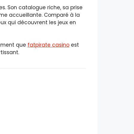
. Son catalogue riche, sa prise
orme accueillante. Comparé à la
ux qui découvrent les jeux en
irement que
fatpirate casino
est
tissant.