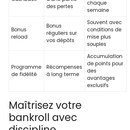
chaque
des pertes
semaine
Souvent avec
Bonus
Bonus
conditions de
réguliers sur
reload
mise plus
vos dépôts
souples
Accumulation
de points pour
Programme
Récompenses
des
de fidélité
à long terme
avantages
exclusifs
Maîtrisez votre
bankroll avec
discipline