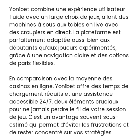
Yonibet combine une expérience utilisateur
fluide avec un large choix de jeux, allant des
machines à sous aux tables en live avec
des croupiers en direct. La plateforme est
parfaitement adaptée aussi bien aux
débutants qu’aux joueurs expérimentés,
grâce à une navigation claire et des options
de paris flexibles.
En comparaison avec la moyenne des
casinos en ligne, Yonibet offre des temps de
chargement réduits et une assistance
accessible 24/7, deux éléments cruciaux
pour ne jamais perdre le fil de votre session
de jeu. C’est un avantage souvent sous-
estimé qui permet d’éviter les frustrations et
de rester concentré sur vos stratégies.