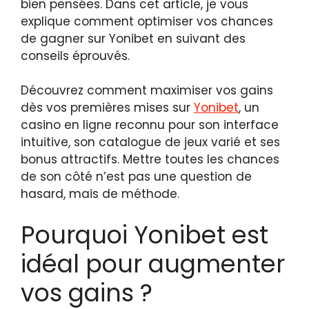
bien pensées. Dans cet article, je vous
explique comment optimiser vos chances
de gagner sur Yonibet en suivant des
conseils éprouvés.
Découvrez comment maximiser vos gains
dès vos premières mises sur
Yonibet
, un
casino en ligne reconnu pour son interface
intuitive, son catalogue de jeux varié et ses
bonus attractifs. Mettre toutes les chances
de son côté n’est pas une question de
hasard, mais de méthode.
Pourquoi Yonibet est
idéal pour augmenter
vos gains ?