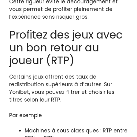
Cette rigueur évite le découragement et
vous permet de profiter pleinement de
l’expérience sans risquer gros.
Profitez des jeux avec
un bon retour au
joueur (RTP)
Certains jeux offrent des taux de
redistribution supérieurs à d’autres. Sur
Yonibet, vous pouvez filtrer et choisir les
titres selon leur RTP.
Par exemple :
Machines à sous classiques : RTP entre