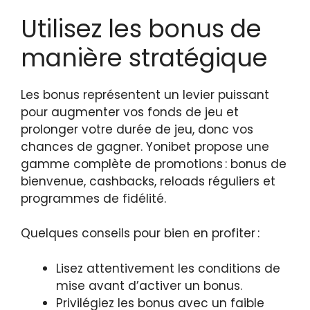
Utilisez les bonus de
manière stratégique
Les bonus représentent un levier puissant
pour augmenter vos fonds de jeu et
prolonger votre durée de jeu, donc vos
chances de gagner. Yonibet propose une
gamme complète de promotions : bonus de
bienvenue, cashbacks, reloads réguliers et
programmes de fidélité.
Quelques conseils pour bien en profiter :
Lisez attentivement les conditions de
mise avant d’activer un bonus.
Privilégiez les bonus avec un faible