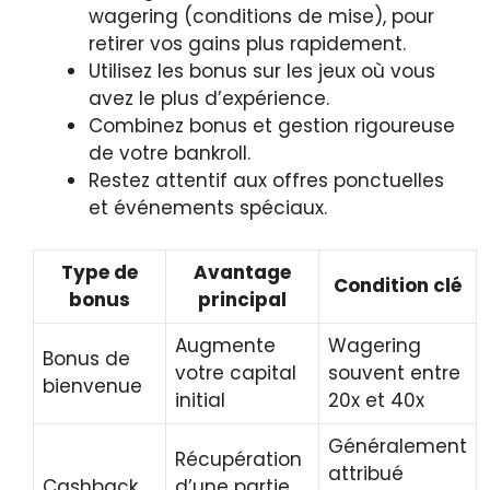
wagering (conditions de mise), pour
retirer vos gains plus rapidement.
Utilisez les bonus sur les jeux où vous
avez le plus d’expérience.
Combinez bonus et gestion rigoureuse
de votre bankroll.
Restez attentif aux offres ponctuelles
et événements spéciaux.
Type de
Avantage
Condition clé
bonus
principal
Augmente
Wagering
Bonus de
votre capital
souvent entre
bienvenue
initial
20x et 40x
Généralement
Récupération
attribué
Cashback
d’une partie