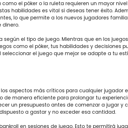
 como el póker o la ruleta requieren un mayor nivel
estas habilidades es vital si deseas tener éxito. A
ntes, lo que permite a los nuevos jugadores familiar
 dinero.
a según el tipo de juego. Mientras que en los juego
uegos como el póker, tus habilidades y decisiones
ial seleccionar el juego que mejor se adapte a tu est
 los aspectos más críticos para cualquier jugador en
o de manera eficiente para prolongar tu experienci
cer un presupuesto antes de comenzar a jugar y ceñ
dispuesto a gastar y no exceder esa cantidad.
 bankroll en sesiones de juego. Esto te permitirá j