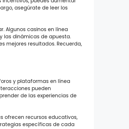
tos incentivos, puedes aumentar
argo, asegúrate de leer los
r. Algunos casinos en línea
 y las dinámicas de apuesta.
es mejores resultados. Recuerda,
oros y plataformas en línea
 interacciones pueden
prender de las experiencias de
s ofrecen recursos educativos,
trategias específicas de cada