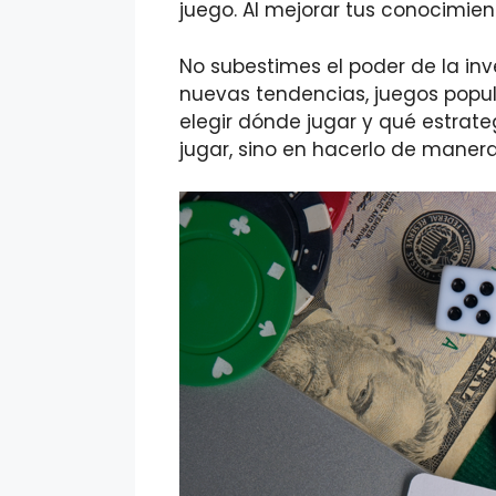
juego. Al mejorar tus conocimien
No subestimes el poder de la inv
nuevas tendencias, juegos popula
elegir dónde jugar y qué estrate
jugar, sino en hacerlo de maner