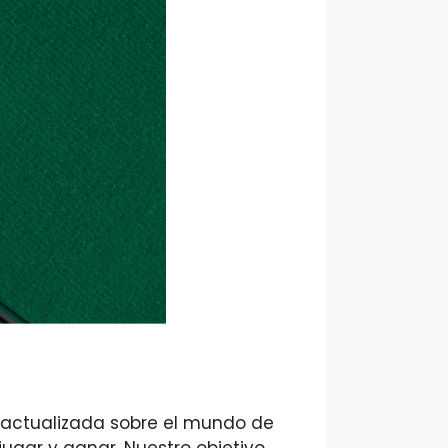
y actualizada sobre el mundo de
jugar y ganar. Nuestro objetivo