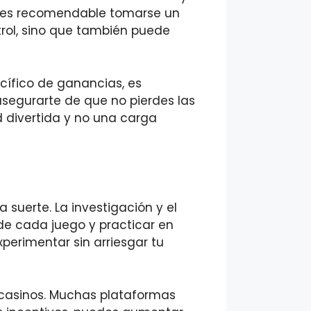
l, es recomendable tomarse un
trol, sino que también puede
ecífico de ganancias, es
 asegurarte de que no pierdes las
 divertida y no una carga
suerte. La investigación y el
de cada juego y practicar en
xperimentar sin arriesgar tu
 casinos. Muchas plataformas