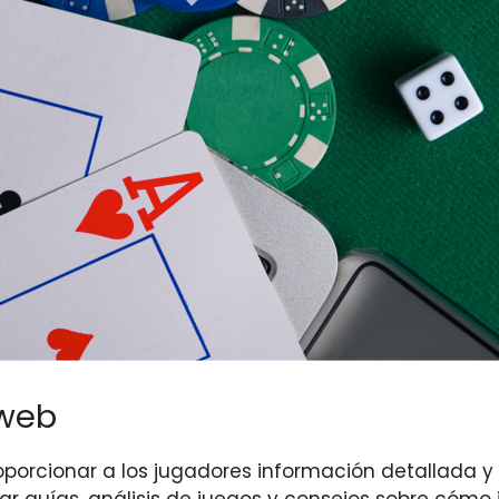
 web
roporcionar a los jugadores información detallada 
rar guías, análisis de juegos y consejos sobre cómo 