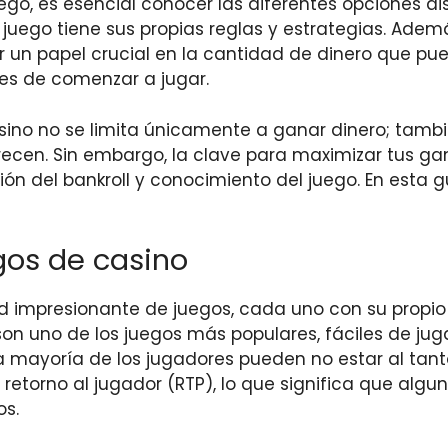
uego, es esencial conocer las diferentes opciones 
juego tiene sus propias reglas y estrategias. Adem
 un papel crucial en la cantidad de dinero que pue
es de comenzar a jugar.
sino no se limita únicamente a ganar dinero; también
recen. Sin embargo, la clave para maximizar tus ga
ión del bankroll y conocimiento del juego. En esta
gos de casino
d impresionante de juegos, cada uno con su propio
n uno de los juegos más populares, fáciles de juga
la mayoría de los jugadores pueden no estar al ta
 retorno al jugador (RTP), lo que significa que alg
os.