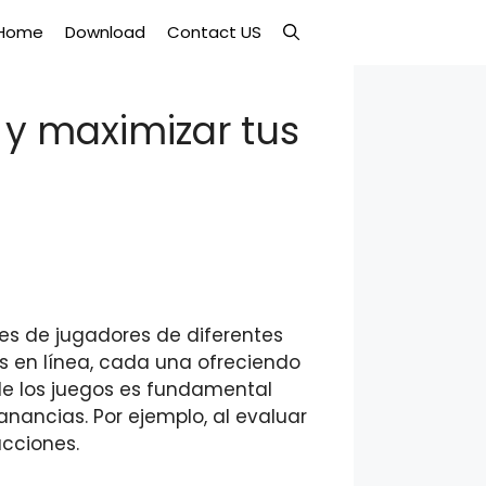
Home
Download
Contact US
 y maximizar tus
les de jugadores de diferentes
as en línea, cada una ofreciendo
de los juegos es fundamental
anancias. Por ejemplo, al evaluar
acciones.