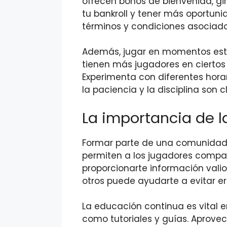
ofrecen bonos de bienvenida, gir
tu bankroll y tener más oportuni
términos y condiciones asociado
Además, jugar en momentos estra
tienen más jugadores en ciertos
Experimenta con diferentes hora
la paciencia y la disciplina son c
La importancia de 
Formar parte de una comunidad 
permiten a los jugadores compart
proporcionarte información vali
otros puede ayudarte a evitar e
La educación continua es vital 
como tutoriales y guías. Aprove