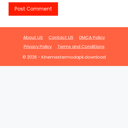
About US
Contact US
DMCA Policy
Privacy Policy
Terms and Conditions
© 2026 - Kinemastermodapk.download