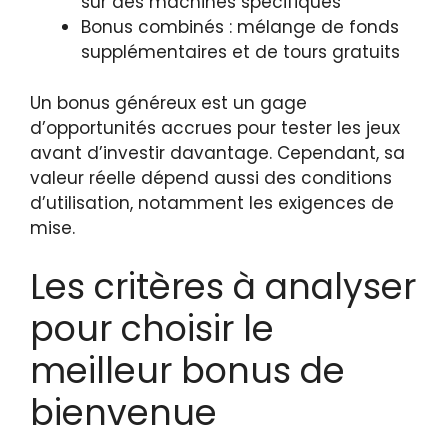
sur des machines spécifiques
Bonus combinés : mélange de fonds
supplémentaires et de tours gratuits
Un bonus généreux est un gage
d’opportunités accrues pour tester les jeux
avant d’investir davantage. Cependant, sa
valeur réelle dépend aussi des conditions
d’utilisation, notamment les exigences de
mise.
Les critères à analyser
pour choisir le
meilleur bonus de
bienvenue