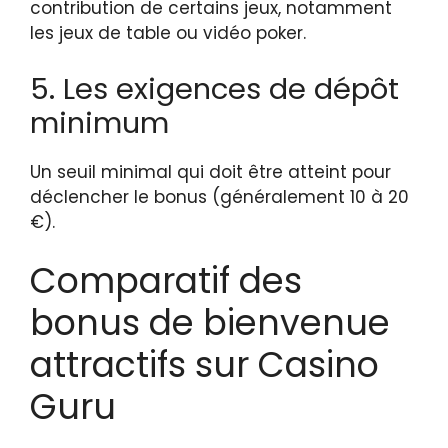
contribution de certains jeux, notamment
les jeux de table ou vidéo poker.
5. Les exigences de dépôt
minimum
Un seuil minimal qui doit être atteint pour
déclencher le bonus (généralement 10 à 20
€).
Comparatif des
bonus de bienvenue
attractifs sur Casino
Guru