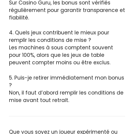
Sur Casino Guru, les bonus sont vérifiés
régulièrement pour garantir transparence et
fiabilité.
4. Quels jeux contribuent le mieux pour
remplir les conditions de mise ?
Les machines à sous comptent souvent
pour 100%, alors que les jeux de table
peuvent compter moins ou être exclus.
5. Puis-je retirer immédiatement mon bonus
?
Non, il faut d’abord remplir les conditions de
mise avant tout retrait.
Que vous soyez un joueur expérimenté ou