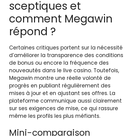
sceptiques et
comment Megawin
répond ?
Certaines critiques portent sur la nécessité
d’améliorer la transparence des conditions
de bonus ou encore la fréquence des
nouveautés dans le live casino. Toutefois,
Megawin montre une réelle volonté de
progrès en publiant régulièrement des
mises à jour et en ajustant ses offres. La
plateforme communique aussi clairement
sur ses exigences de mise, ce qui rassure
même les profils les plus méfiants.
Mini-comparaison