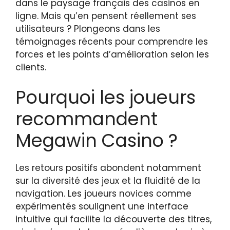
dans le paysage français des casinos en
ligne. Mais qu’en pensent réellement ses
utilisateurs ? Plongeons dans les
témoignages récents pour comprendre les
forces et les points d’amélioration selon les
clients.
Pourquoi les joueurs
recommandent
Megawin Casino ?
Les retours positifs abondent notamment
sur la diversité des jeux et la fluidité de la
navigation. Les joueurs novices comme
expérimentés soulignent une interface
intuitive qui facilite la découverte des titres,